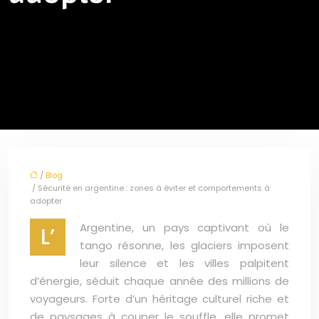
/
Blog
/ Sécurité en argentine : zones à éviter et comportements à
adopter
Argentine, un pays captivant où le
L’
tango résonne, les glaciers imposent
leur silence et les villes palpitent
d’énergie, séduit chaque année des millions de
voyageurs. Forte d’un héritage culturel riche et
de paysages à couper le souffle, elle promet