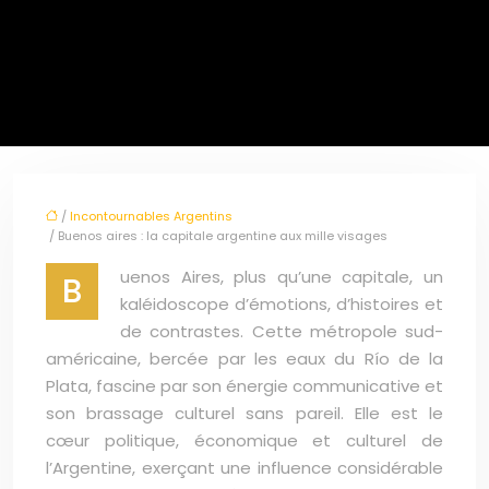
/
Incontournables Argentins
/ Buenos aires : la capitale argentine aux mille visages
uenos Aires, plus qu’une capitale, un
B
kaléidoscope d’émotions, d’histoires et
de contrastes. Cette métropole sud-
américaine, bercée par les eaux du Río de la
Plata, fascine par son énergie communicative et
son brassage culturel sans pareil. Elle est le
cœur politique, économique et culturel de
l’Argentine, exerçant une influence considérable