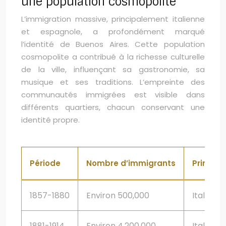
une population cosmopolite
L’immigration massive, principalement italienne
et espagnole, a profondément marqué
l’identité de Buenos Aires. Cette population
cosmopolite a contribué à la richesse culturelle
de la ville, influençant sa gastronomie, sa
musique et ses traditions. L’empreinte des
communautés immigrées est visible dans
différents quartiers, chacun conservant une
identité propre.
Période
Nombre d’immigrants
Principa
1857-1880
Environ 500,000
Italiens
1881-1914
Environ 4,200,000
Italiens